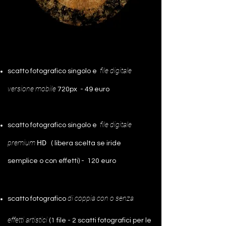
file
digitale
scatto fotografico singolo e
versione mobile
720px - 49 euro
file digitale
scatto fotografico singolo e
premium
HD
( libera scelta se iride
semplice o con effetti) -
120 euro
di coppia con o senza
scatto fotografico
effetti artistici
(1 file - 2 scatti fotografici per le