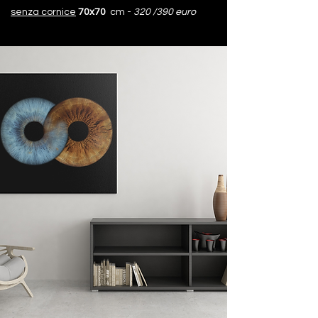
senza cornice
70x70
cm -
320 /390 euro