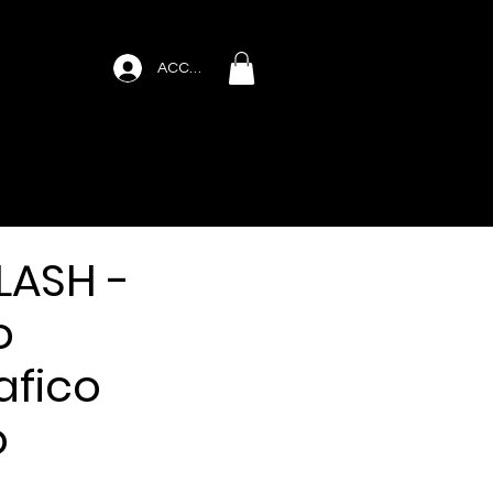
ACCEDI
LASH -
o
afico
o