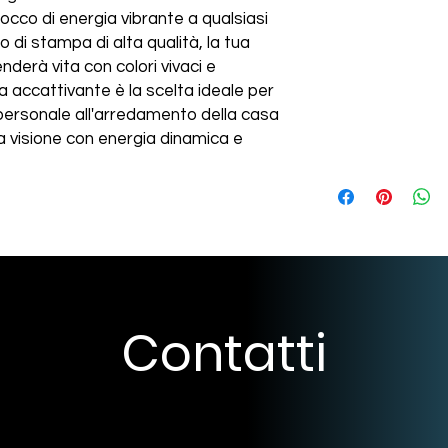
occo di energia vibrante a qualsiasi
INFO PRODOTT
 di stampa di alta qualità, la tua
Questo è il dettaglio 
derà vita con colori vivaci e
RESI E RIMBORS
informazioni come tagl
a accattivante è la scelta ideale per
per il lavaggio e la p
 personale all'arredamento della casa
Questa è una politica
spiegare cosa rende 
SPEDIZIONE
 tua visione con energia dinamica e
ideale per far sapere
modo i clienti ne tr
sono soddisfatti dell’
Questa è una politica
ottimo modo per conqu
aggiungere informazi
invogliarli a effettua
l'imballaggio e i cos
preoccupazioni.
sul sito è l'ideale pe
invogliarli a effettua
preoccupazioni.
Contatti