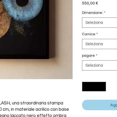
Prezzo
550,00 €
Dimensione:
*
Seleziona
Cornice
*
Seleziona
pagare
*
Seleziona
Quantità
*
ASH, una straordinaria stampa
Agg
 cm, in materiale acrilico con base
n legno laccato nero effetto ombra