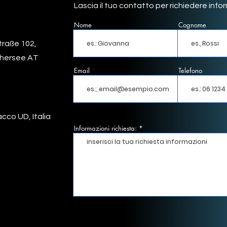
Lascia il tuo contatto per richiedere info
Nome
Cognome
traße 102,
thersee AT
Email
Telefono
cco UD, Italia
Informazioni richiesta: