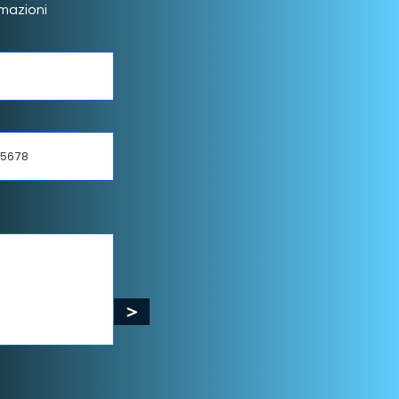
rmazioni
>