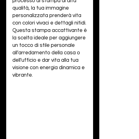
processo di stampa di alta
qualità, la tua immagine
personalizzata prenderà vita
con colori vivaci e dettagli nitidi.
Questa stampa accattivante è
la scelta ideale per aggiungere
un tocco di stile personale
all'arredamento della casa o
dell'ufficio e dar vita alla tua
visione con energia dinamica e
vibrante.
INFO PRODOTTO
Questo è il dettaglio di un prodotto.
RESI E RIMBORSI
Qui puoi inserire informazioni come
taglie, materiali utilizzati, istruzioni
Questa è una politica di reso e
per il lavaggio e la pulizia. Questo è il
SPEDIZIONE
rimborso, lo spazio ideale per far
posto ideale per spiegare cosa
sapere ai tuoi clienti cosa fare se
rende speciale il prodotto e in che