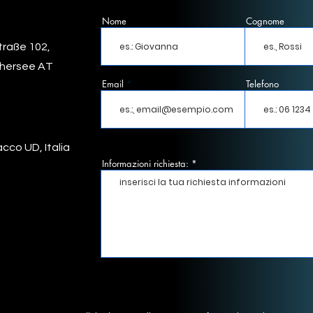
Nome
Cognome
traße 102,
thersee AT
Email
Telefono
cco UD, Italia
Informazioni richiesta: