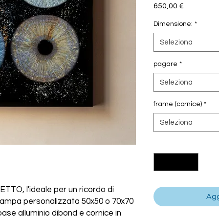
Prezzo
650,00 €
Dimensione:
*
Seleziona
pagare
*
Seleziona
frame (cornice)
*
Seleziona
Quantità
*
O, l'ideale per un ricordo di
Agg
stampa personalizzata 50x50 o 70x70
base alluminio dibond e cornice in