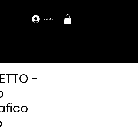
ACCEDI
ETTO -
o
afico
o